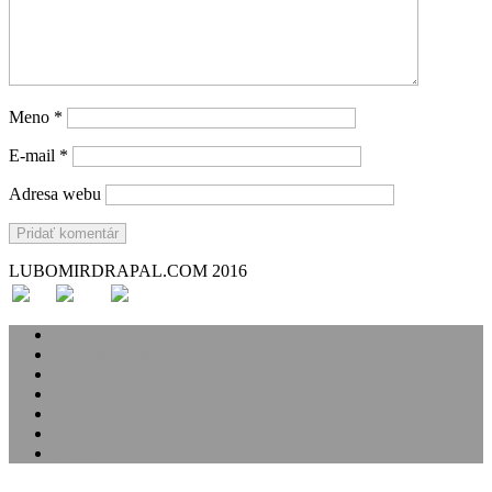
Meno
*
E-mail
*
Adresa webu
LUBOMIRDRAPAL.COM 2016
Svadba
Svadobné príbehy
Portréty
Rodina
Analóg
Handmade
O mne