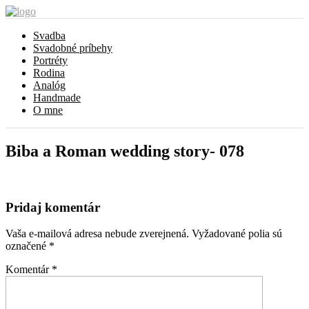
Svadba
Svadobné príbehy
Portréty
Rodina
Analóg
Handmade
O mne
Biba a Roman wedding story- 078
Pridaj komentár
Vaša e-mailová adresa nebude zverejnená.
Vyžadované polia sú
označené
*
Komentár
*