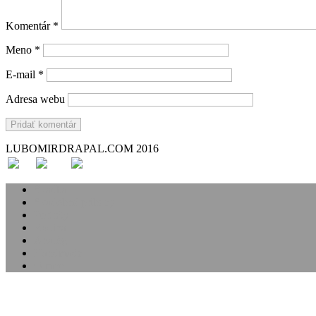
Komentár
*
Meno
*
E-mail
*
Adresa webu
LUBOMIRDRAPAL.COM 2016
Svadba
Svadobné príbehy
Portréty
Rodina
Analóg
Handmade
O mne