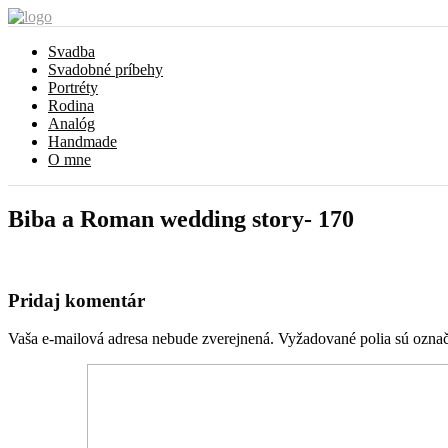
Svadba
Svadobné príbehy
Portréty
Rodina
Analóg
Handmade
O mne
Biba a Roman wedding story- 170
Pridaj komentár
Vaša e-mailová adresa nebude zverejnená.
Vyžadované polia sú ozna