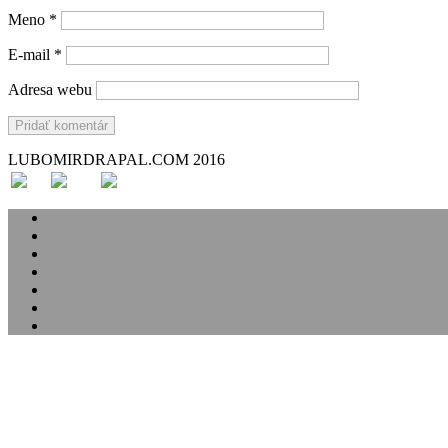
Meno
*
E-mail
*
Adresa webu
LUBOMIRDRAPAL.COM 2016
Svadba
Svadobné príbehy
Portréty
Rodina
Analóg
Handmade
O mne