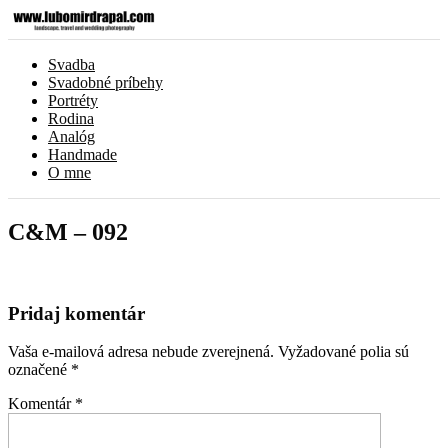
Svadba
Svadobné príbehy
Portréty
Rodina
Analóg
Handmade
O mne
C&M – 092
Pridaj komentár
Vaša e-mailová adresa nebude zverejnená.
Vyžadované polia sú
označené
*
Komentár
*