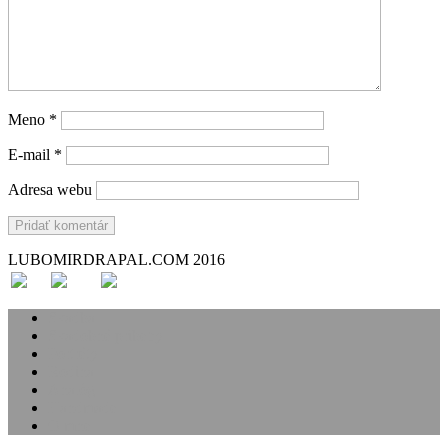
Meno
*
E-mail
*
Adresa webu
LUBOMIRDRAPAL.COM 2016
Svadba
Svadobné príbehy
Portréty
Rodina
Analóg
Handmade
O mne