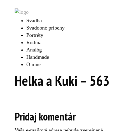
Svadba
Svadobné príbehy
Portréty
Rodina
Analóg
Handmade
O mne
Helka a Kuki – 563
Pridaj komentár
Vaša e-mailová adresa nebude zverejnená.