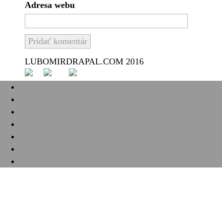
Adresa webu
LUBOMIRDRAPAL.COM 2016
Svadba
Svadobné príbehy
Portréty
Rodina
Analóg
Handmade
O mne