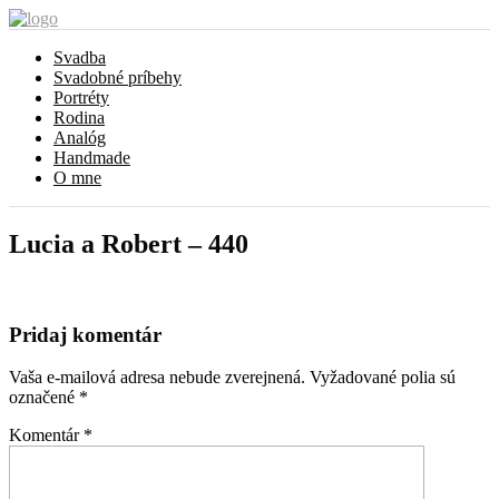
Svadba
Svadobné príbehy
Portréty
Rodina
Analóg
Handmade
O mne
Lucia a Robert – 440
Pridaj komentár
Vaša e-mailová adresa nebude zverejnená.
Vyžadované polia sú
označené
*
Komentár
*