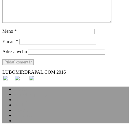
Meno
*
E-mail
*
Adresa webu
LUBOMIRDRAPAL.COM 2016
Svadba
Svadobné príbehy
Portréty
Rodina
Analóg
Handmade
O mne