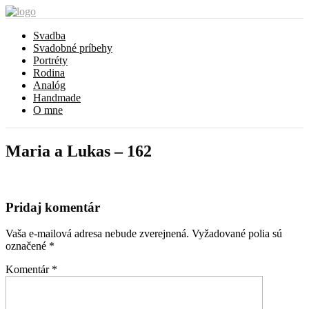
Svadba
Svadobné príbehy
Portréty
Rodina
Analóg
Handmade
O mne
Maria a Lukas – 162
Pridaj komentár
Vaša e-mailová adresa nebude zverejnená.
Vyžadované polia sú
označené
*
Komentár
*