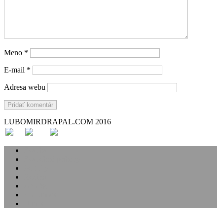
Meno
*
E-mail
*
Adresa webu
LUBOMIRDRAPAL.COM 2016
Svadba
Svadobné príbehy
Portréty
Rodina
Analóg
Handmade
O mne