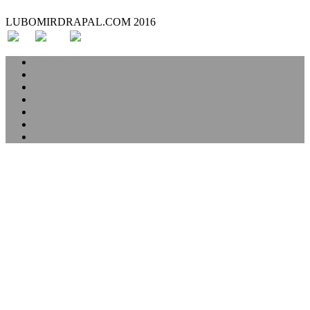
LUBOMIRDRAPAL.COM 2016
Svadba
Svadobné príbehy
Portréty
Rodina
Analóg
Handmade
O mne