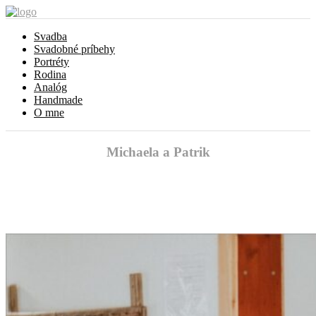
Svadba
Svadobné príbehy
Portréty
Rodina
Analóg
Handmade
O mne
Michaela a Patrik