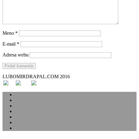
Meno
*
E-mail
*
Adresa webu
LUBOMIRDRAPAL.COM 2016
Svadba
Svadobné príbehy
Portréty
Rodina
Analóg
Handmade
O mne