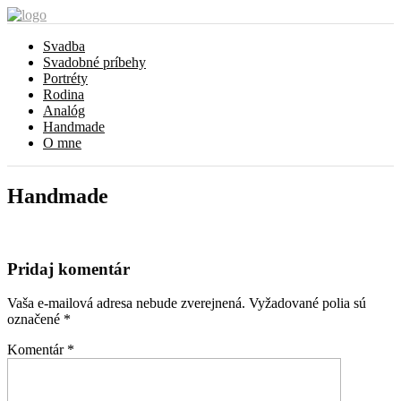
Svadba
Svadobné príbehy
Portréty
Rodina
Analóg
Handmade
O mne
Handmade
Pridaj komentár
Vaša e-mailová adresa nebude zverejnená.
Vyžadované polia sú
označené
*
Komentár
*