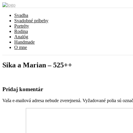
Svadba
Svadobné príbehy
Portréty
Rodina
Analóg
Handmade
O mne
Sika a Marian – 525++
Pridaj komentár
Vaša e-mailová adresa nebude zverejnená.
Vyžadované polia sú ozna