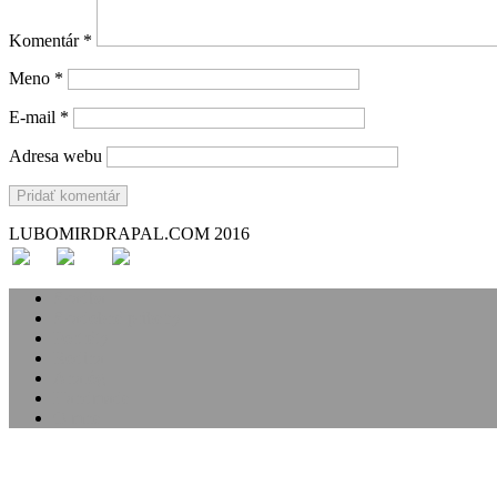
Komentár
*
Meno
*
E-mail
*
Adresa webu
LUBOMIRDRAPAL.COM 2016
Svadba
Svadobné príbehy
Portréty
Rodina
Analóg
Handmade
O mne