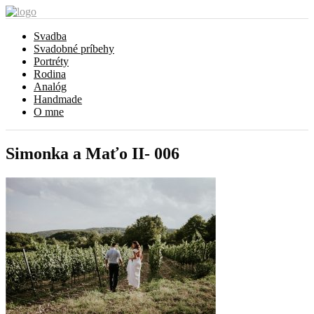
Svadba
Svadobné príbehy
Portréty
Rodina
Analóg
Handmade
O mne
Simonka a Maťo II- 006