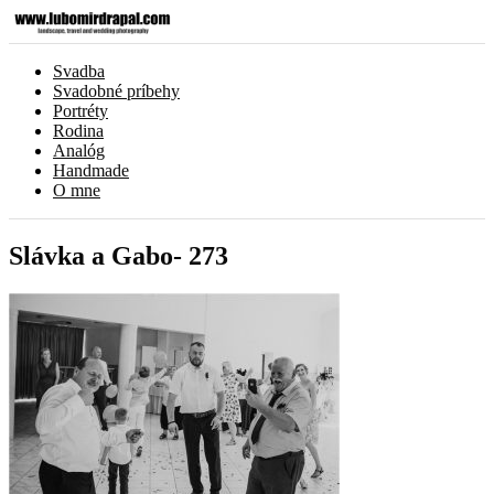
Svadba
Svadobné príbehy
Portréty
Rodina
Analóg
Handmade
O mne
Slávka a Gabo- 273