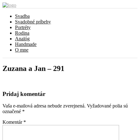
Svadba
Svadobné príbehy
Portréty
Rodina
Analóg
Handmade
O mne
Zuzana a Jan – 291
Pridaj komentár
Vaša e-mailová adresa nebude zverejnená.
Vyžadované polia sú
označené
*
Komentár
*