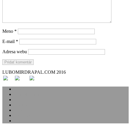
Meno
*
E-mail
*
Adresa webu
LUBOMIRDRAPAL.COM 2016
Svadba
Svadobné príbehy
Portréty
Rodina
Analóg
Handmade
O mne