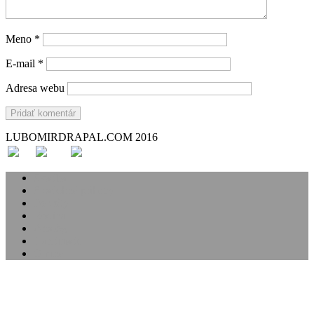
Meno
*
E-mail
*
Adresa webu
LUBOMIRDRAPAL.COM 2016
Svadba
Svadobné príbehy
Portréty
Rodina
Analóg
Handmade
O mne