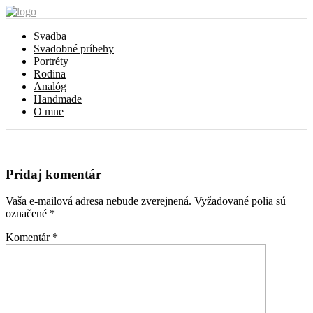
Svadba
Svadobné príbehy
Portréty
Rodina
Analóg
Handmade
O mne
Pridaj komentár
Vaša e-mailová adresa nebude zverejnená.
Vyžadované polia sú
označené
*
Komentár
*