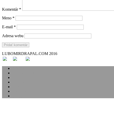
Komentár
*
Meno
*
E-mail
*
Adresa webu
LUBOMIRDRAPAL.COM 2016
Svadba
Svadobné príbehy
Portréty
Rodina
Analóg
Handmade
O mne