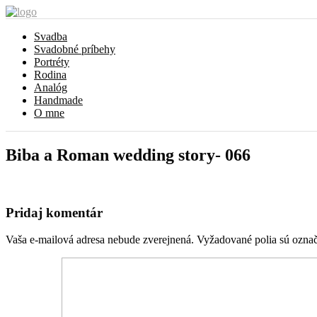
Svadba
Svadobné príbehy
Portréty
Rodina
Analóg
Handmade
O mne
Biba a Roman wedding story- 066
Pridaj komentár
Vaša e-mailová adresa nebude zverejnená.
Vyžadované polia sú ozna