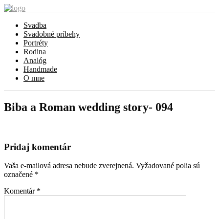
Svadba
Svadobné príbehy
Portréty
Rodina
Analóg
Handmade
O mne
Biba a Roman wedding story- 094
Pridaj komentár
Vaša e-mailová adresa nebude zverejnená.
Vyžadované polia sú
označené
*
Komentár
*