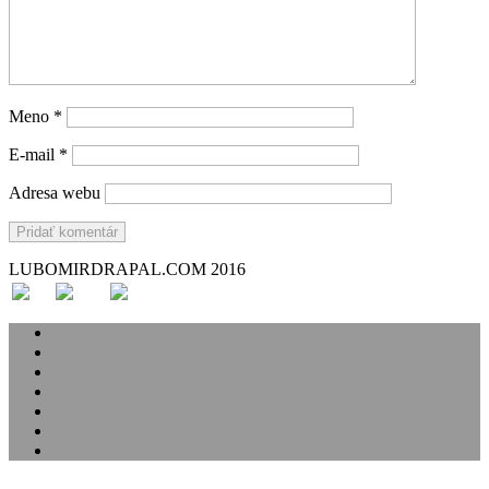
Meno
*
E-mail
*
Adresa webu
LUBOMIRDRAPAL.COM 2016
Svadba
Svadobné príbehy
Portréty
Rodina
Analóg
Handmade
O mne