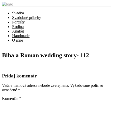
Svadba
Svadobné príbehy
Portréty
Rodina
Analóg
Handmade
O mne
Biba a Roman wedding story- 112
Pridaj komentár
Vaša e-mailová adresa nebude zverejnená.
Vyžadované polia sú
označené
*
Komentár
*