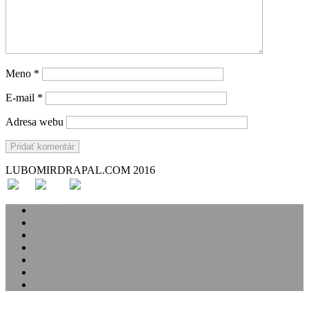
Meno
*
E-mail
*
Adresa webu
LUBOMIRDRAPAL.COM 2016
Svadba
Svadobné príbehy
Portréty
Rodina
Analóg
Handmade
O mne