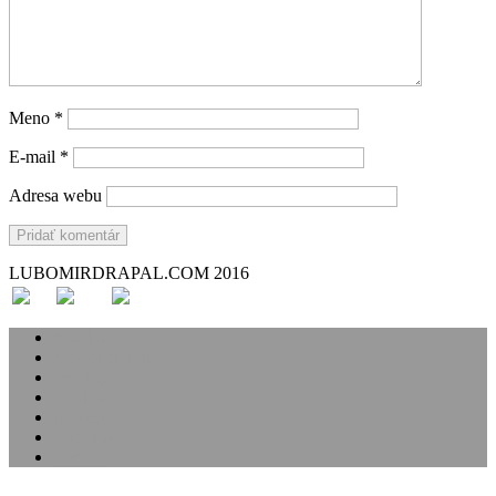
Meno
*
E-mail
*
Adresa webu
LUBOMIRDRAPAL.COM 2016
Svadba
Svadobné príbehy
Portréty
Rodina
Analóg
Handmade
O mne