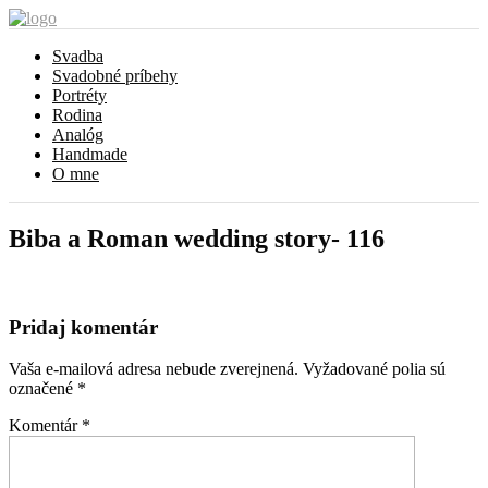
Svadba
Svadobné príbehy
Portréty
Rodina
Analóg
Handmade
O mne
Biba a Roman wedding story- 116
Pridaj komentár
Vaša e-mailová adresa nebude zverejnená.
Vyžadované polia sú
označené
*
Komentár
*