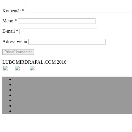
Komentár
*
Meno
*
E-mail
*
Adresa webu
LUBOMIRDRAPAL.COM 2016
Svadba
Svadobné príbehy
Portréty
Rodina
Analóg
Handmade
O mne