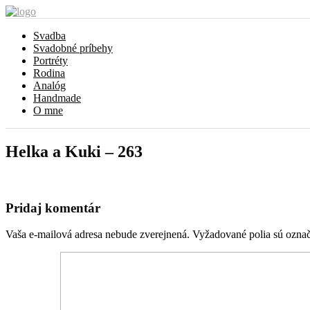
Svadba
Svadobné príbehy
Portréty
Rodina
Analóg
Handmade
O mne
Helka a Kuki – 263
Pridaj komentár
Vaša e-mailová adresa nebude zverejnená.
Vyžadované polia sú ozna