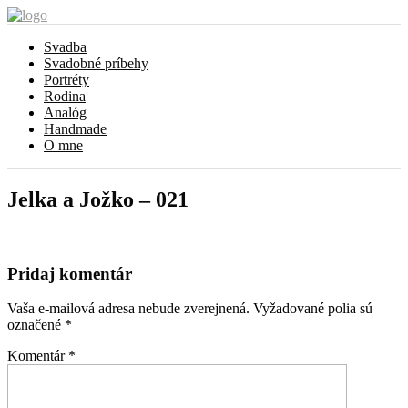
Svadba
Svadobné príbehy
Portréty
Rodina
Analóg
Handmade
O mne
Jelka a Jožko – 021
Pridaj komentár
Vaša e-mailová adresa nebude zverejnená.
Vyžadované polia sú
označené
*
Komentár
*