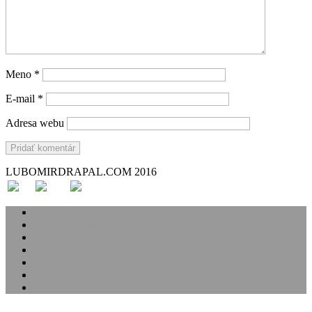
Meno
*
E-mail
*
Adresa webu
LUBOMIRDRAPAL.COM 2016
Svadba
Svadobné príbehy
Portréty
Rodina
Analóg
Handmade
O mne