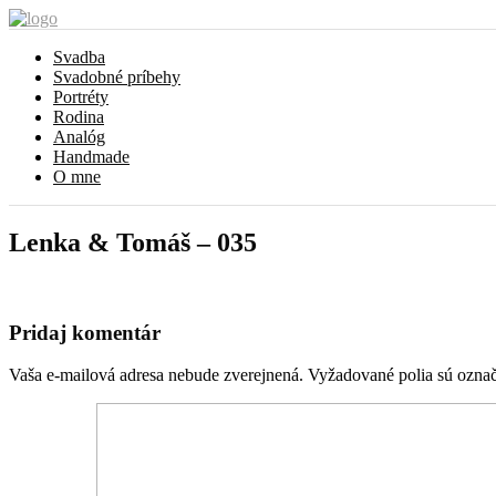
Svadba
Svadobné príbehy
Portréty
Rodina
Analóg
Handmade
O mne
Lenka & Tomáš – 035
Pridaj komentár
Vaša e-mailová adresa nebude zverejnená.
Vyžadované polia sú ozna