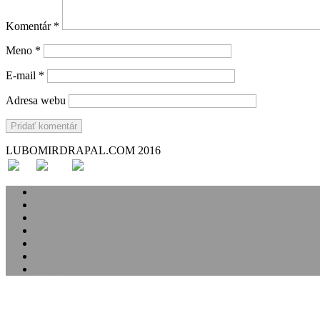
Komentár
*
Meno
*
E-mail
*
Adresa webu
LUBOMIRDRAPAL.COM 2016
Svadba
Svadobné príbehy
Portréty
Rodina
Analóg
Handmade
O mne