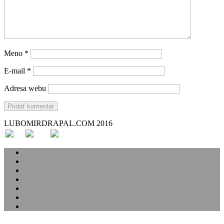
Meno
*
E-mail
*
Adresa webu
LUBOMIRDRAPAL.COM 2016
Svadba
Svadobné príbehy
Portréty
Rodina
Analóg
Handmade
O mne