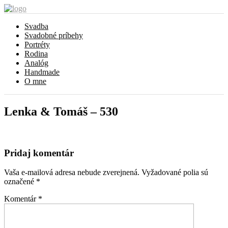
Svadba
Svadobné príbehy
Portréty
Rodina
Analóg
Handmade
O mne
Lenka & Tomáš – 530
Pridaj komentár
Vaša e-mailová adresa nebude zverejnená.
Vyžadované polia sú
označené
*
Komentár
*