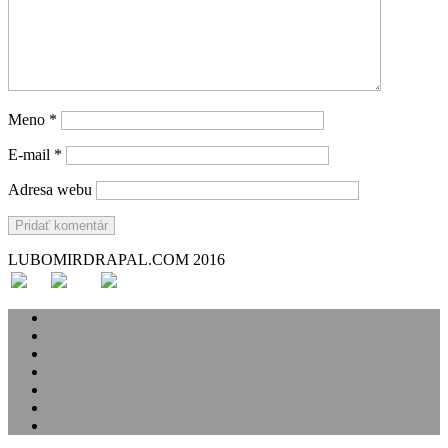
Meno
*
E-mail
*
Adresa webu
LUBOMIRDRAPAL.COM 2016
Svadba
Svadobné príbehy
Portréty
Rodina
Analóg
Handmade
O mne