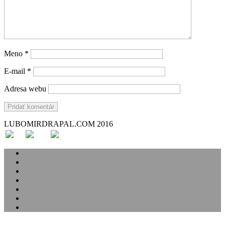
Meno
*
E-mail
*
Adresa webu
LUBOMIRDRAPAL.COM 2016
Svadba
Svadobné príbehy
Portréty
Rodina
Analóg
Handmade
O mne