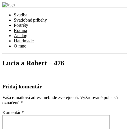
Svadba
Svadobné príbehy
Portréty
Rodina
Analóg
Handmade
O mne
Lucia a Robert – 476
Pridaj komentár
Vaša e-mailová adresa nebude zverejnená.
Vyžadované polia sú
označené
*
Komentár
*