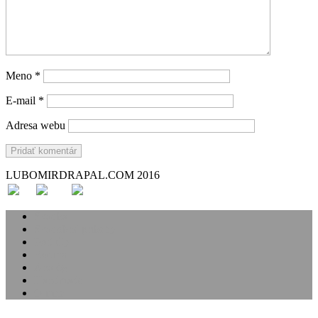
Meno
*
E-mail
*
Adresa webu
LUBOMIRDRAPAL.COM 2016
Svadba
Svadobné príbehy
Portréty
Rodina
Analóg
Handmade
O mne