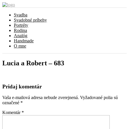
Svadba
Svadobné príbehy
Portréty
Rodina
Analóg
Handmade
O mne
Lucia a Robert – 683
Pridaj komentár
Vaša e-mailová adresa nebude zverejnená.
Vyžadované polia sú
označené
*
Komentár
*