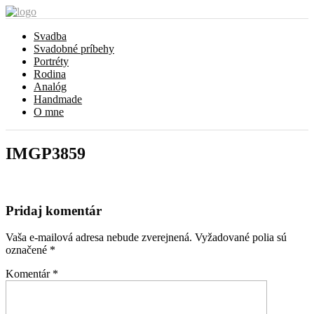
Svadba
Svadobné príbehy
Portréty
Rodina
Analóg
Handmade
O mne
IMGP3859
Pridaj komentár
Vaša e-mailová adresa nebude zverejnená.
Vyžadované polia sú
označené
*
Komentár
*