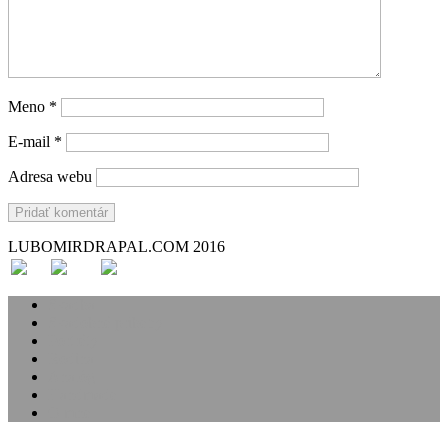
Meno
*
E-mail
*
Adresa webu
LUBOMIRDRAPAL.COM 2016
Svadba
Svadobné príbehy
Portréty
Rodina
Analóg
Handmade
O mne