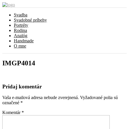
Svadba
Svadobné príbehy
Portréty
Rodina
Analóg
Handmade
O mne
IMGP4014
Pridaj komentár
Vaša e-mailová adresa nebude zverejnená.
Vyžadované polia sú
označené
*
Komentár
*