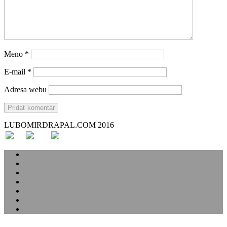
Meno
*
E-mail
*
Adresa webu
LUBOMIRDRAPAL.COM 2016
Svadba
Svadobné príbehy
Portréty
Rodina
Analóg
Handmade
O mne