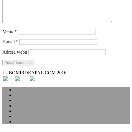
Meno
*
E-mail
*
Adresa webu
LUBOMIRDRAPAL.COM 2016
Svadba
Svadobné príbehy
Portréty
Rodina
Analóg
Handmade
O mne