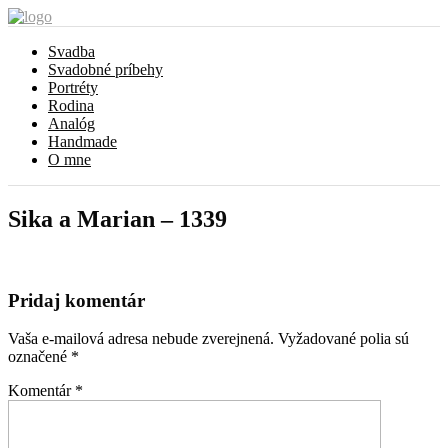
Svadba
Svadobné príbehy
Portréty
Rodina
Analóg
Handmade
O mne
Sika a Marian – 1339
Pridaj komentár
Vaša e-mailová adresa nebude zverejnená.
Vyžadované polia sú
označené
*
Komentár
*