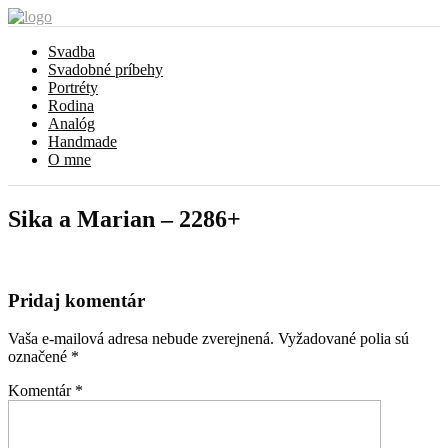
Svadba
Svadobné príbehy
Portréty
Rodina
Analóg
Handmade
O mne
Sika a Marian – 2286+
Pridaj komentár
Vaša e-mailová adresa nebude zverejnená.
Vyžadované polia sú
označené
*
Komentár
*