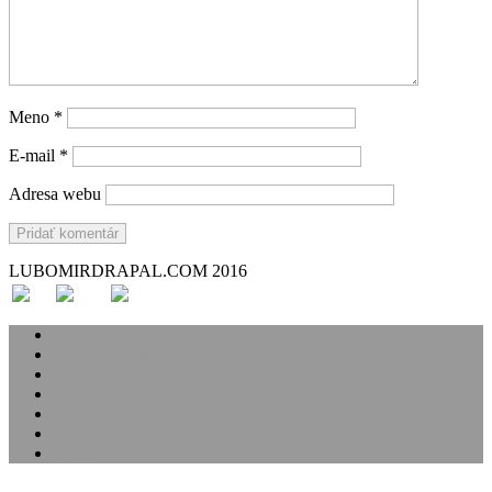
Meno
*
E-mail
*
Adresa webu
LUBOMIRDRAPAL.COM 2016
Svadba
Svadobné príbehy
Portréty
Rodina
Analóg
Handmade
O mne