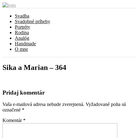
Svadba
Svadobné príbehy
Portréty
Rodina
Analóg
Handmade
O mne
Sika a Marian – 364
Pridaj komentár
Vaša e-mailová adresa nebude zverejnená.
Vyžadované polia sú
označené
*
Komentár
*