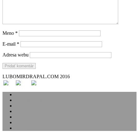
Meno
*
E-mail
*
Adresa webu
LUBOMIRDRAPAL.COM 2016
Svadba
Svadobné príbehy
Portréty
Rodina
Analóg
Handmade
O mne