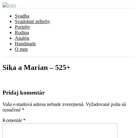
Svadba
Svadobné príbehy
Portréty
Rodina
Analóg
Handmade
O mne
Sika a Marian – 525+
Pridaj komentár
Vaša e-mailová adresa nebude zverejnená.
Vyžadované polia sú
označené
*
Komentár
*