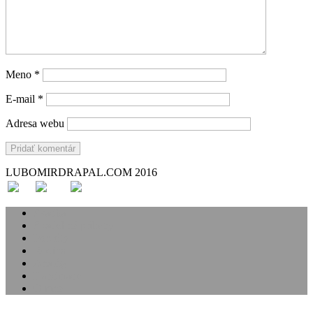
Meno
*
E-mail
*
Adresa webu
LUBOMIRDRAPAL.COM 2016
Svadba
Svadobné príbehy
Portréty
Rodina
Analóg
Handmade
O mne