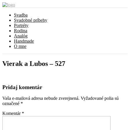
Svadba
Svadobné príbehy
Portréty
Rodina
Analóg
Handmade
O mne
Vierak a Lubos – 527
Pridaj komentár
Vaša e-mailová adresa nebude zverejnená.
Vyžadované polia sú
označené
*
Komentár
*