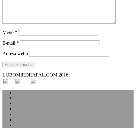
Meno
*
E-mail
*
Adresa webu
LUBOMIRDRAPAL.COM 2016
Svadba
Svadobné príbehy
Portréty
Rodina
Analóg
Handmade
O mne