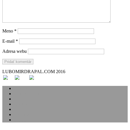
Meno
*
E-mail
*
Adresa webu
LUBOMIRDRAPAL.COM 2016
Svadba
Svadobné príbehy
Portréty
Rodina
Analóg
Handmade
O mne