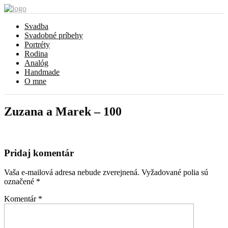
Svadba
Svadobné príbehy
Portréty
Rodina
Analóg
Handmade
O mne
Zuzana a Marek – 100
Pridaj komentár
Vaša e-mailová adresa nebude zverejnená.
Vyžadované polia sú
označené
*
Komentár
*