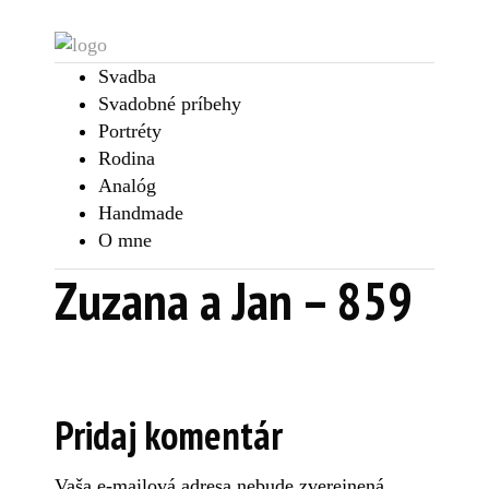
Svadba
Svadobné príbehy
Portréty
Rodina
Analóg
Handmade
O mne
Zuzana a Jan – 859
Pridaj komentár
Vaša e-mailová adresa nebude zverejnená.