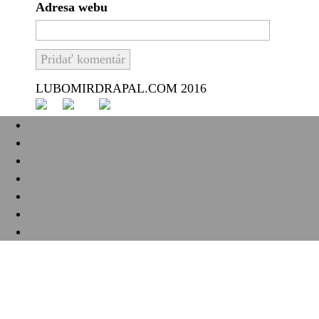
Adresa webu
LUBOMIRDRAPAL.COM 2016
Svadba
Svadobné príbehy
Portréty
Rodina
Analóg
Handmade
O mne